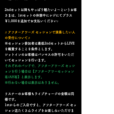
2ndセット以降もやっぱり観たいよ～というお客
さまは、1stセットの休憩中にレジにてプラス
￥1,000を追加でお支払いください♪
♬アフターアワーズ セッションで演奏したい人
の受付について♬
※セッション参加者は最低2ndセットからLIVE
を鑑賞することを条件とします。
シットインのお客様はバンマスの許可をいただ
いてセッションを行います。
それぞれのバンドで、アフターアワーズ セッシ
ョンを行う場合は【アフターアワーセッション
有/AH有】と表示します。
※行わない場合は表示はありません。
リスナーのお客様もライブチャージの金額は同
様です。
1stからのご入店ですと、アフターアワーズ セッ
ション迄たくさんライブをお楽しみいただけま