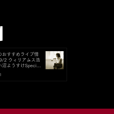
N
のおすすめライブ情
9/2 ウィリアムス浩
沼ようすけSpecial
Autumn Tour 2026
日
roko’s Birthday Week
al -