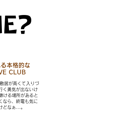
ME?
る​本格的な
IVE CLUB
て、敷居が高くて入りづ
行く勇気が出ないけ
を聴ける場所があると
くなら、終電も気に
どなぁ...。