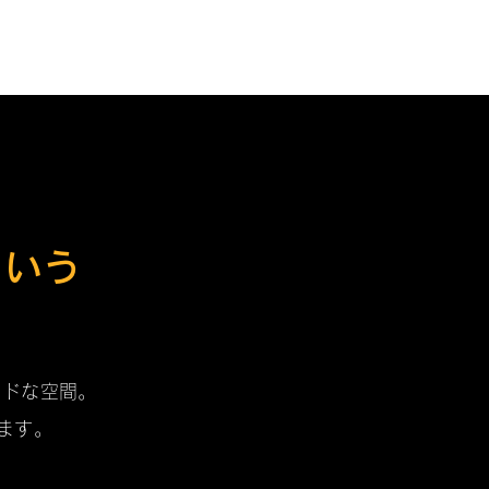
という
ッドな空間。
ます。