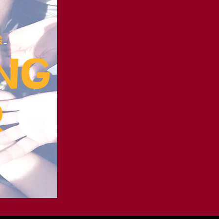
様
ng
r