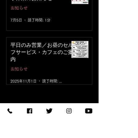
お知らせ
7月5日
読了時間: 1分
平日のみ営業／お昼のセル
フサービス・カフェのご案
内
お知らせ
2025年11月1日
読了時間: 1分
【住所】〒420-0852
静岡県静岡市葵区紺屋町 11-
1
【営業時間】
Daylight
:11:00 - 18:00
/
Night :19:00
-
LAST