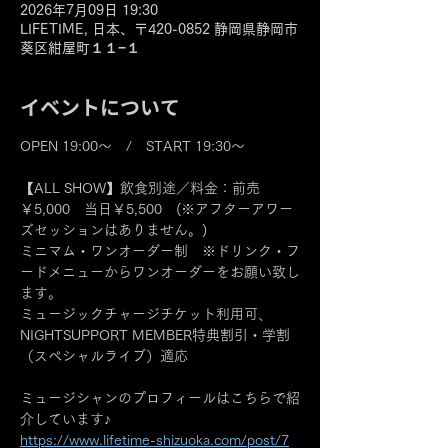
2026年7月09日 19:30
LIFETIME, 日本、〒420-0852 静岡県静岡市
葵区紺屋町１１−１
イベントについて
OPEN 19:00～　/　START 19:30～
【ALL SHOW】飲食別途／料金：前売
￥5,000　当日￥5,500　(※アフターアワー
ズセッションはありません。)
ミニマム・ワンオーダー制　※ドリンク・フ
ードメニューからワンオーダーをお願い致し
ます。
ミュージックチャージチケット利用可、
NIGHTSUPPORT MEMBER特典割引・学割
（スペシャルライブ）適応
ミュージシャンのプロフィールはこちらで紹
介しています♪
https://www.lifetime-shizuoka.com/post/7