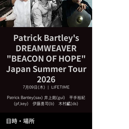
Patrick Bartley's
DREAMWEAVER
"BEACON OF HOPE"
Japan Summer Tour
2026
7月09日(木)
  |  
LIFETIME
Patrick Bartley(sax) 井上銘(gui) 平手裕紀
(pf,key) 伊藤勇司(b) 木村絋(ds)
日時・場所