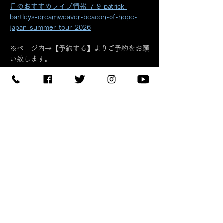
月のおすすめライブ情報-7-9-patrick-
bartleys-dreamweaver-beacon-of-hope-
japan-summer-tour-2026
※ページ内→【予約する】よりご予約をお願
い致します。
続きを読む >>
このイベントをシェア
予約する
【住所】〒420-0852
静岡県静岡市葵区紺屋町 11-