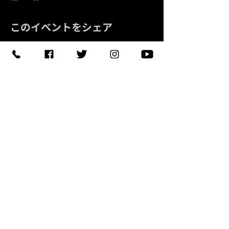
このイベントをシェア
予約する
【住所】〒420-0852
静岡県静岡市葵区紺屋町 11-
1
【営業時間】
Daylight
:11:00 - 18:00
/
Night :19:00
-
LAST