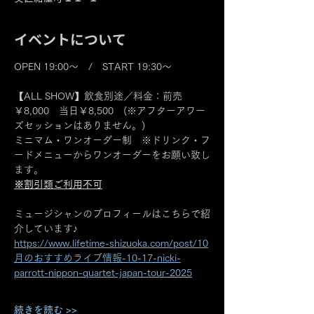
イベントについて
OPEN 19:00～　/　START 19:30～
【ALL SHOW】飲食別途／料金：前売
￥8,000　当日￥8,500　(※アフターアワー
ズセッションはありません。)
ミニマム・ワンオーダー制　※ドリンク・フ
ードメニューからワンオーダーをお願い致し
ます。
※割引類ご利用不可
ミュージシャンのプロフィールはこちらで紹
介しています♪
https://www.lifetime-shizuoka.com/post/10
月のおすすめライブ情報-10-17-nicki-
parrott-nippon-quartet-japan-tour-2025
続きを読む >>