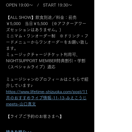
OPEN 19:00～　/　START 19:30～
【ALL SHOW】飲食別途／料金：前売
￥5,000　当日￥5,500　(※アフターアワー
ズセッションはありません。)
ミニマム・ワンオーダー制　※ドリンク・フ
ードメニューからワンオーダーをお願い致し
ます。
ミュージックチャージチケット利用可、
NIGHTSUPPORT MEMBER特典割引・学割
（スペシャルライブ）適応
ミュージシャンのプロフィールはこちらで紹
介しています♪
https://www.lifetime-shizuoka.com/post/11
月のおすすめライブ情報-11-13-みえこうじ
meets-山口真文
【ライブご予約のお客さまへ】