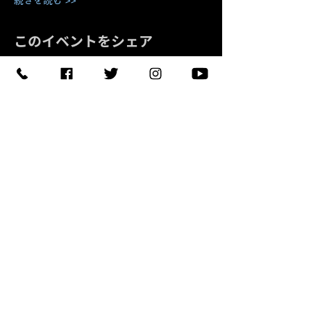
続きを読む >>
このイベントをシェア
予約する
【住所】〒420-0852
静岡県静岡市葵区紺屋町 11-
1
【営業時間】
Daylight
:11:00 - 18:00
/
Night :19:00
-
LAST