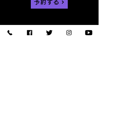
予約する
【住所】〒420-0852
静岡県静岡市葵区紺屋町 11-
1
【営業時間】
Daylight
:11:00 - 18:00
/
Night :19:00
-
LAST