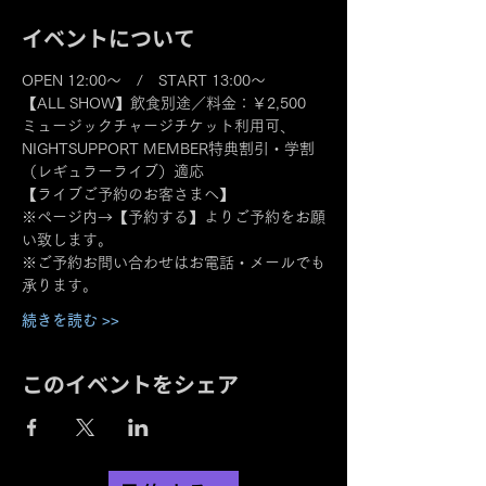
イベントについて
OPEN 12:00～　/　START 13:00～
【ALL SHOW】飲食別途／料金：￥2,500
ミュージックチャージチケット利用可、
NIGHTSUPPORT MEMBER特典割引・学割
（レギュラーライブ）適応
【ライブご予約のお客さまへ】
※ページ内→【予約する】よりご予約をお願
い致します。
※ご予約お問い合わせはお電話・メールでも
承ります。
続きを読む >>
このイベントをシェア