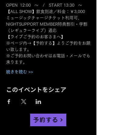
OPEN  12:00   ～　/　START 13:30   ～
【ALL SHOW】飲食別途／料金：￥3,000
ミュージックチャージチケット利用可、
NIGHTSUPPORT MEMBER特典割引・学割
（レギュラーライブ）適応
【ライブご予約のお客さまへ】
※ページ内→【予約する】よりご予約をお願
い致します。
※ご予約お問い合わせはお電話・メールでも
承ります。
続きを読む >>
このイベントをシェア
予約する