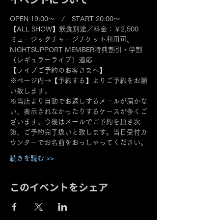
OPEN 19:00～　/　START 20:00～
【ALL SHOW】飲食別途／料金：￥2,500
ミュージックチャージチケット利用可、
NIGHTSUPPORT MEMBER特典割引・学割
（レギュラーライブ）適応
【ライブご予約のお客さまへ】
※ページ内→【予約する】よりご予約をお願
い致します。
※当店より自動でお返しするメールが届かな
い、表示されなかったりするケースが多くご
ざいます。今後はメールでご予約を頂き次
第、ご予約完了扱いと致します。当日受付カ
ウンターでお名前をおっしゃってください。
続きを読む >>
このイベントをシェア