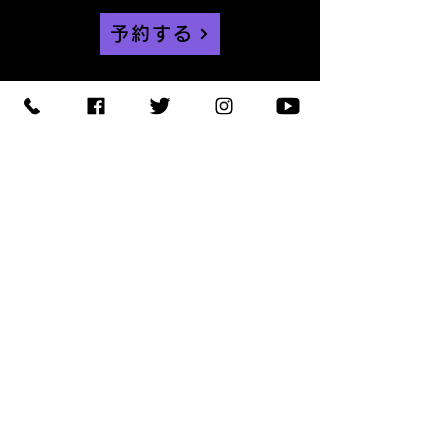
予約する
【住所】〒420-0852
静岡県静岡市葵区紺屋町 11-
1
【営業時間】
Daylight
:11:00 - 18:00
/
Night :19:00
-
LAST