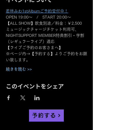
若林みわ1stAlbumご予約受付中！
OPEN 19:00～　/　START 20:00～
【ALL SHOW】飲食別途／料金：￥2,500
ミュージックチャージチケット利用可、
NIGHTSUPPORT MEMBER特典割引・学割
（レギュラーライブ）適応
【ライブご予約のお客さまへ】
※ページ内→【予約する】よりご予約をお願
い致します。
続きを読む >>
このイベントをシェア
予約する