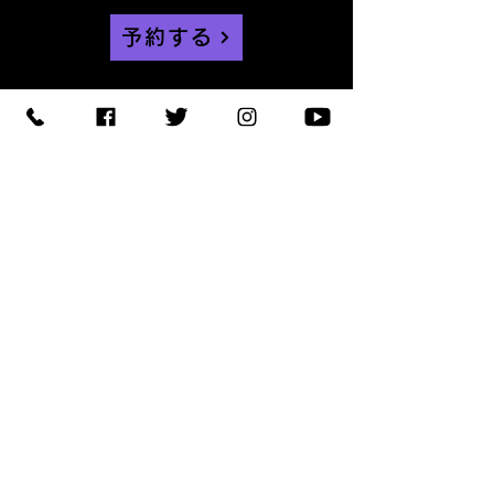
予約する
【住所】〒420-0852
静岡県静岡市葵区紺屋町 11-
1
【営業時間】
Daylight
:11:00 - 18:00
/
Night :19:00
-
LAST