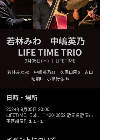
若林みわ 中嶋英乃
LIFE TIME TRIO
9月05日(木)
  |  
LIFETIME
若林みわvo 中嶋英乃as 久保田隆p 吉田
昭嗣b 小泉好弘ds
日時・場所
2024年9月05日 20:00
LIFETIME, 日本、〒420-0852 静岡県静岡市
葵区紺屋町１１−１
イベントについて