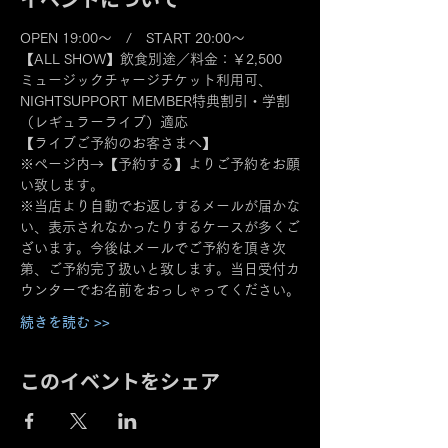
OPEN 19:00～　/　START 20:00～
【ALL SHOW】飲食別途／料金：￥2,500
ミュージックチャージチケット利用可、
NIGHTSUPPORT MEMBER特典割引・学割
（レギュラーライブ）適応
【ライブご予約のお客さまへ】
※ページ内→【予約する】よりご予約をお願
い致します。
※当店より自動でお返しするメールが届かな
い、表示されなかったりするケースが多くご
ざいます。今後はメールでご予約を頂き次
第、ご予約完了扱いと致します。当日受付カ
ウンターでお名前をおっしゃってください。
続きを読む >>
このイベントをシェア