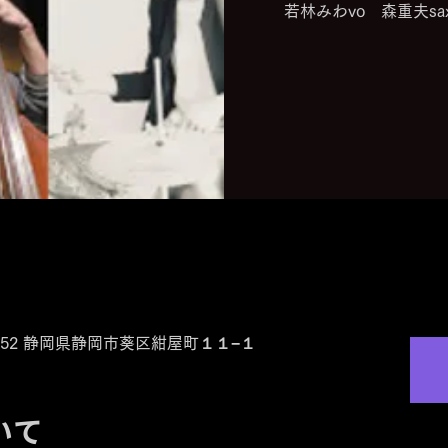
若林みわvo 森重夫s
0-0852 静岡県静岡市葵区紺屋町１１−１
いて