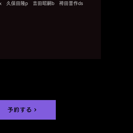
ax 久保田隆p 吉田昭嗣b 袴田晋作ds
予約する