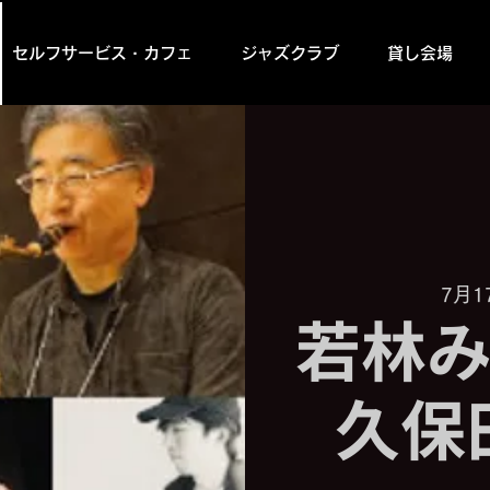
セルフサービス・カフェ
ジャズクラブ
貸し会場
7月1
若林み
久保田