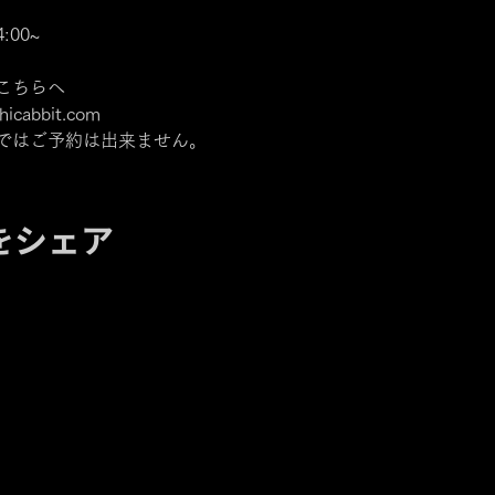
4:00~
こちらへ
cabbit.com
ではご予約は出来ません。
をシェア
【住所】〒420-0852
静岡県静岡市葵区紺屋町 11-1