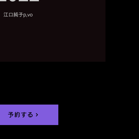
江口純子p,vo
予約する