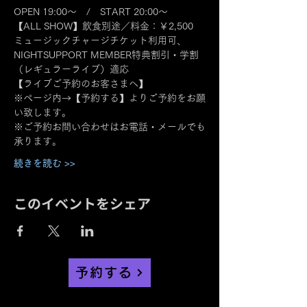
OPEN 19:00～　/　START 20:00～
【ALL SHOW】飲食別途／料金：￥2,500
ミュージックチャージチケット利用可、
NIGHTSUPPORT MEMBER特典割引・学割
（レギュラーライブ）適応
【ライブご予約のお客さまへ】
※ページ内→【予約する】よりご予約をお願
い致します。
※ご予約お問い合わせはお電話・メールでも
承ります。
続きを読む >>
このイベントをシェア
予約する