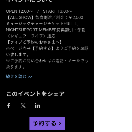
OPEN 12:00～　/　START 13:00～
【ALL SHOW】飲食別途／料金：￥2,500
ミュージックチャージチケット利用可、
NIGHTSUPPORT MEMBER特典割引・学割
（レギュラーライブ）適応
【ライブご予約のお客さまへ】
※ページ内→【予約する】よりご予約をお願
い致します。
※ご予約お問い合わせはお電話・メールでも
承ります。
続きを読む >>
このイベントをシェア
予約する