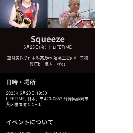
Squeeze
6月23日(金)
  |  
LIFETIME
望月美保子p 中嶋英乃as 遠藤正己gui 三和
日時・場所
2023年6月23日 19:30
LIFETIME, 日本、〒420-0852 静岡県静岡市
葵区紺屋町１１−１
イベントについて