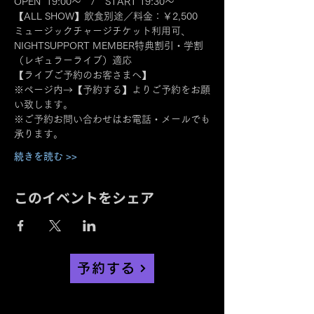
OPEN  19:00～　/　START 19:30～
【ALL SHOW】飲食別途／料金：￥2,500
ミュージックチャージチケット利用可、
NIGHTSUPPORT MEMBER特典割引・学割
（レギュラーライブ）適応
【ライブご予約のお客さまへ】
※ページ内→【予約する】よりご予約をお願
い致します。
※ご予約お問い合わせはお電話・メールでも
承ります。
続きを読む >>
このイベントをシェア
予約する