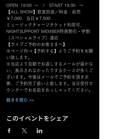
OPEN  19:00  ～　/　START 19:30   ～
【ALL SHOW】飲食別途／料金：前売
￥7,000　当日￥7,500
ミュージックチャージチケット利用可、
NIGHTSUPPORT MEMBER特典割引・学割
（スペシャルライブ）適応
【ライブご予約のお客さまへ】
※ページ内→【予約する】よりご予約をお願
い致します。
※当店より自動でお返しするメールが届かな
い、表示されなかったりするケースが多くご
ざいます。今後はメールでご予約を頂き次
第、ご予約完了扱いと致します。当日受付カ
ウンターでお名前をおっしゃってください。
続きを読む >>
このイベントをシェア