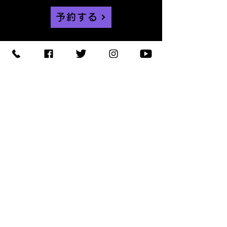
予約する
【住所】〒420-0852
静岡県静岡市葵区紺屋町 11-
1
【営業時間】
Daylight
:11:00 - 18:00
/
Night :19:00
-
LAST