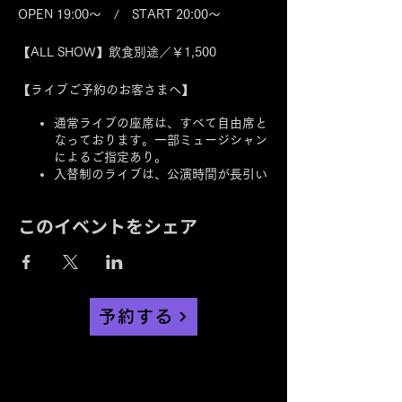
OPEN 19:00～ / START 20:00～
【ALL SHOW】飲食別途／￥1,500
【ライブご予約のお客さまへ】
通常ライブの座席は、すべて自由席と
なっております。一部ミュージシャン
によるご指定あり。
入替制のライブは、公演時間が長引い
て2ndのご案内が遅れる場合がござい
ます。
このイベントをシェア
ミュージシャンの都合により公演日や
時間の変更及び中止の場合がございま
す。予めご了承下さい。
表示価格は全て消費税込みの金額で
す。
予約する