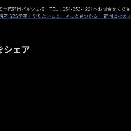
学苑静岡パルシェ校　TEL：054-253-1221へお問合せくだ
座 SBS学苑｜やりたいこと、きっと見つかる！ 静岡県のカル
をシェア
【住所】〒420-0852
静岡県静岡市葵区紺屋町 11-1
【営業時間】
Daylight
:11:00 - 18:00 /
Night :19:00
-
LAST