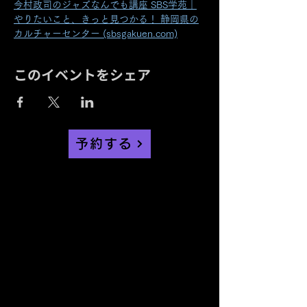
今村政司のジャズなんでも講座 SBS学苑｜
やりたいこと、きっと見つかる！ 静岡県の
カルチャーセンター (sbsgakuen.com)
このイベントをシェア
予約する