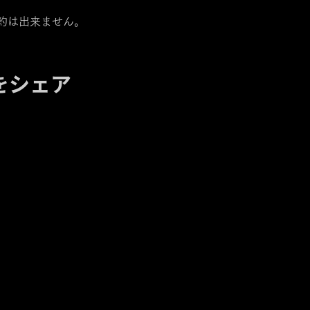
約は出来ません。
をシェア
【住所】〒420-0852
静岡県静岡市葵区紺屋町 11-1
【営業時間】
Daylight
:11:00 - 18:00 /
Night :19:00
-
LAST
【TEL】054-250-0131