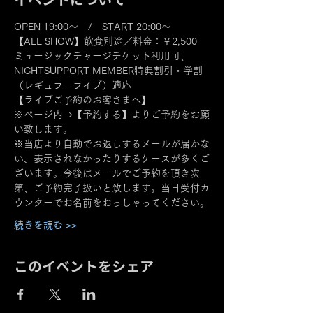
OPEN 19:00～　/　START 20:00～
【ALL SHOW】飲食別途／料金：￥2,500
ミュージックチャージチケット利用可、
NIGHTSUPPORT MEMBER特典割引・学割
（レギュラーライブ）適応
【ライブご予約のお客さまへ】
※ページ内→【予約する】よりご予約をお願
い致します。
※当店より自動でお返しするメールが届かな
い、表示されなかったりするケースが多くご
ざいます。今後はメールでご予約を頂き次
第、ご予約完了扱いと致します。当日受付カ
ウンターでお名前をおっしゃってください。
続きを読む >>
このイベントをシェア