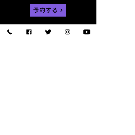
予約する
【住所】〒420-0852
静岡県静岡市葵区紺屋町 11-
1
【営業時間】
Daylight
:11:00 - 18:00
/
Night :19:00
-
LAST