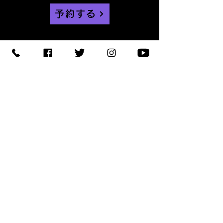
予約する
【住所】〒420-0852
静岡県静岡市葵区紺屋町 11-
1
【営業時間】
Daylight
:11:00 - 18:00
/
Night :19:00
-
LAST