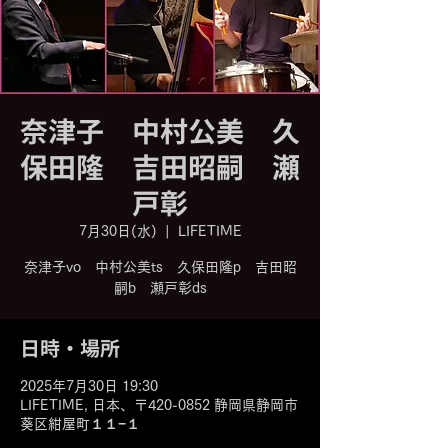
奈津子 中村公美 久
保田隆 吉田昭嗣 瀬
戸彰
7月30日(水)
  |  
LIFETIME
奈津子vo 中村公美ts 久保田隆p 吉田昭
嗣b 瀬戸彰ds
日時・場所
2025年7月30日 19:30
LIFETIME, 日本、〒420-0852 静岡県静岡市
葵区紺屋町１１−１