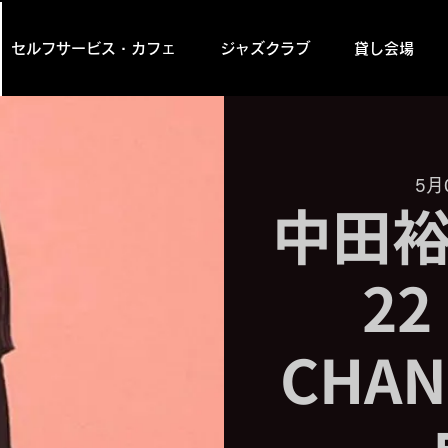
セルフサービス・カフェ
ジャズクラブ
貸し会場
5月
中田裕
22
CHAN