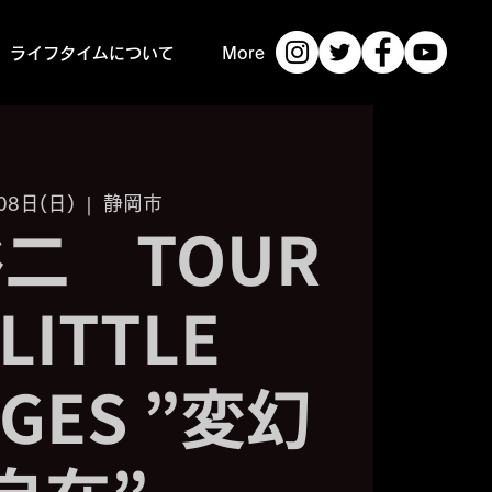
ライフタイムについて
More
08日(日)
  |  
静岡市
二 TOUR
 LITTLE
GES ”変幻