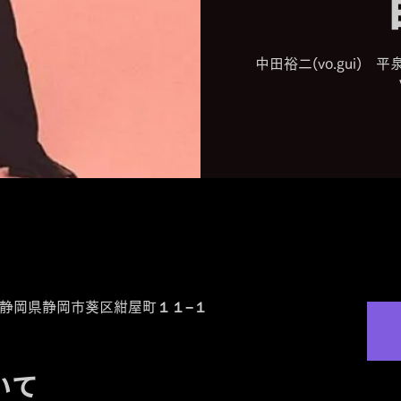
中田裕二(vo.gui) 平泉
52 静岡県静岡市葵区紺屋町１１−１
いて