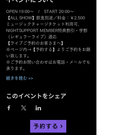
OPEN 19:00～　/　START 20:00～
【ALL SHOW】飲食別途／料金：￥2,500
ミュージックチャージチケット利用可、
NIGHTSUPPORT MEMBER特典割引・学割
（レギュラーライブ）適応
【ライブご予約のお客さまへ】
※ページ内→【予約する】よりご予約をお願
い致します。
※ご予約お問い合わせはお電話・メールでも
承ります。
続きを読む >>
このイベントをシェア
予約する