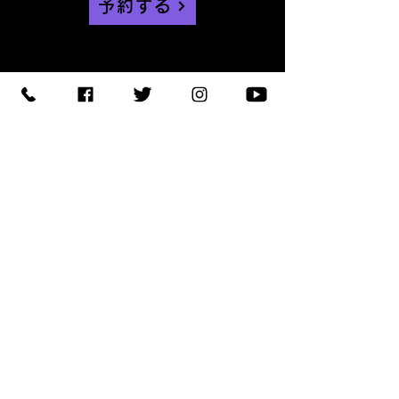
予約する
【住所】〒420-0852
静岡県静岡市葵区紺屋町 11-
1
【営業時間】
Daylight
:11:00 - 18:00
/
Night :19:00
-
LAST