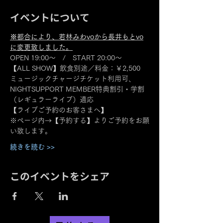
イベントについて
※都合により、若林みわvoから長井もとvo
に変更致しました。
OPEN 19:00～　/　START 20:00～
【ALL SHOW】飲食別途／料金：￥2,500
ミュージックチャージチケット利用可、
NIGHTSUPPORT MEMBER特典割引・学割
（レギュラーライブ）適応
【ライブご予約のお客さまへ】
※ページ内→【予約する】よりご予約をお願
い致します。
続きを読む >>
このイベントをシェア