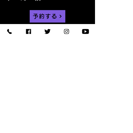
予約する
【住所】〒420-0852
静岡県静岡市葵区紺屋町 11-
1
【営業時間】
Daylight
:11:00 - 18:00
/
Night :19:00
-
LAST