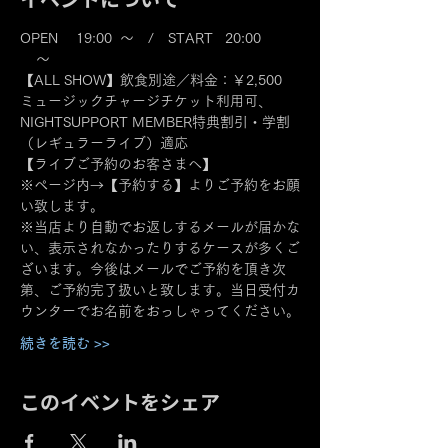
OPEN 　19:00  ～　/　START   20:00 
    ～　
【ALL SHOW】飲食別途／料金：￥2,500
ミュージックチャージチケット利用可、
NIGHTSUPPORT MEMBER特典割引・学割
（レギュラーライブ）適応
【ライブご予約のお客さまへ】
※ページ内→【予約する】よりご予約をお願
い致します。
※当店より自動でお返しするメールが届かな
い、表示されなかったりするケースが多くご
ざいます。今後はメールでご予約を頂き次
第、ご予約完了扱いと致します。当日受付カ
ウンターでお名前をおっしゃってください。
続きを読む >>
このイベントをシェア