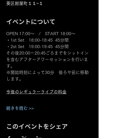
葵区紺屋町１１−１
イベントについて
OPEN 17:00～　/　START 18:00～
・1st Set　18:00-18:45  45分間
・2st Set　19:00-19:45  45分間
その後20:00ー20:45ごろまでをシットイン
を含むアフターアワーセッションを行いま
す。
※開始時刻によって30分　後ろや前に移動
します。
今後のレギュラーライブの料金
続きを読む >>
このイベントをシェア