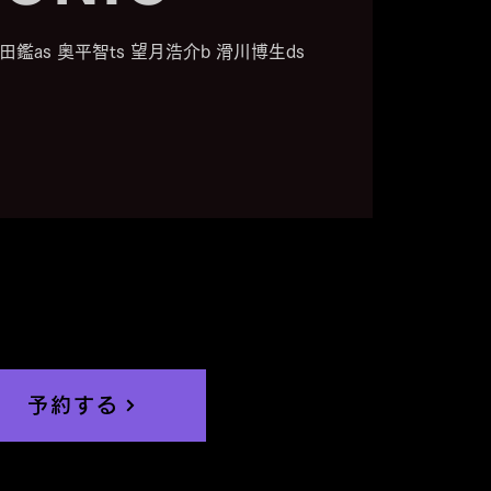
柴田鑑as 奥平智ts 望月浩介b 滑川博生ds
予約する