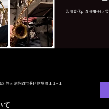
皆川育代p 原田知子tp 
0-0852 静岡県静岡市葵区紺屋町１１−１
いて