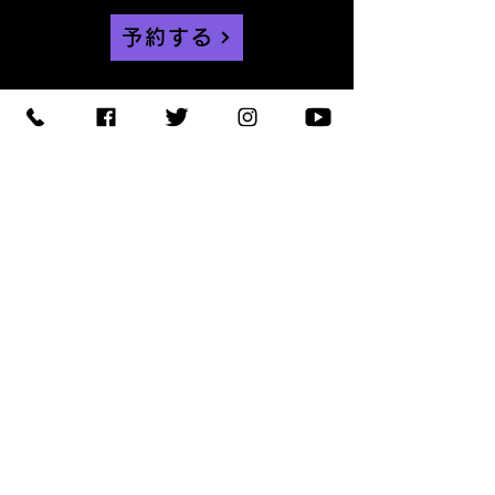
予約する
【住所】〒420-0852
静岡県静岡市葵区紺屋町 11-
1
【営業時間】
Daylight
:11:00 - 18:00
/
Night :19:00
-
LAST