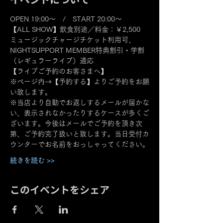
OPEN 19:00～　/　START 20:00～
【ALL SHOW】飲食別途／料金：￥2,500
ミュージックチャージチケット利用可、
NIGHTSUPPORT MEMBER特典割引・学割
（レギュラーライブ）適応
【ライブご予約のお客さまへ】
※ページ内→【予約する】よりご予約をお願
い致します。
※当店より自動でお返しするメールが届かな
い、表示されなかったりするケースが多くご
ざいます。今後はメールでご予約を頂き次
第、ご予約完了扱いと致します。当日受付カ
ウンターでお名前をおっしゃってください。
続きを読む >>
このイベントをシェア