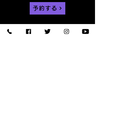
予約する
【住所】〒420-0852
静岡県静岡市葵区紺屋町 11-
1
【営業時間】
Daylight
:11:00 - 18:00
/
Night :19:00
-
LAST