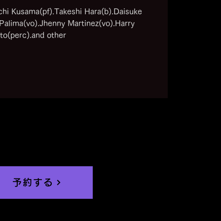
ichi Kusama(pf).Takeshi Hara(b).Daisuke
 Palima(vo).Jhenny Martinez(vo).Harry
to(perc).and other
予約する