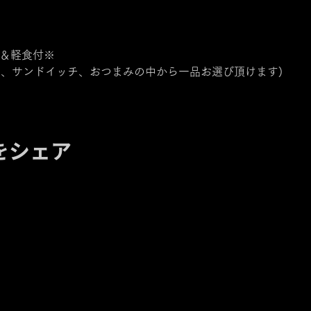
＆軽食付※

、サンドイッチ、おつまみの中から一品お選び頂けます)

をシェア
【住所】〒420-0852
静岡県静岡市葵区紺屋町 11-1