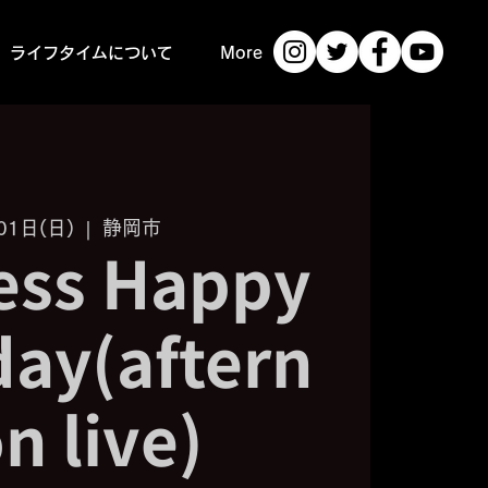
ライフタイムについて
More
01日(日)
  |  
静岡市
ess Happy
day(aftern
n live)