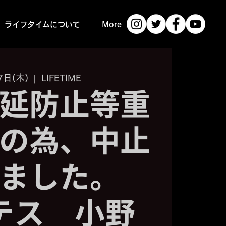
ライフタイムについて
More
7日(木)
  |  
LIFETIME
延防止等重
の為、中止
りました。
テス 小野