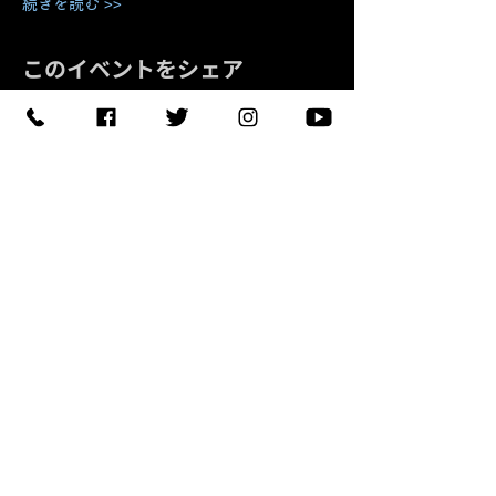
続きを読む >>
このイベントをシェア
予約する
【住所】〒420-0852
静岡県静岡市葵区紺屋町 11-
1
【営業時間】
Daylight
:11:00 - 18:00
/
Night :19:00
-
LAST