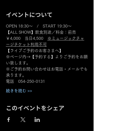
イベントについて
OPEN 18:30～　/　START 19:30～
【ALL SHOW】飲食別途／料金：前売
￥4,000　当日4,500　
※ミュージックチャ
ージチケット利用不可
【ライブご予約のお客さまへ】
※ページ内→【予約する】よりご予約をお願
い致します。
※ご予約お問い合わせはお電話・メールでも
承ります。
電話　054-250-0131
続きを読む >>
このイベントをシェア