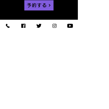
予約する
【住所】〒420-0852
静岡県静岡市葵区紺屋町 11-
1
【営業時間】
Daylight
:11:00 - 18:00
/
Night :19:00
-
LAST