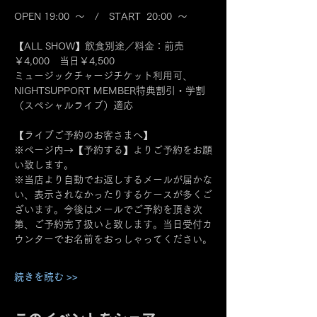
OPEN 19:00  ～　/　START  20:00  ～
【ALL SHOW】飲食別途／料金：前売
￥4,000　当日￥4,500
ミュージックチャージチケット利用可、
NIGHTSUPPORT MEMBER特典割引・学割
（スペシャルライブ）適応
【ライブご予約のお客さまへ】
※ページ内→【予約する】よりご予約をお願
い致します。
※当店より自動でお返しするメールが届かな
い、表示されなかったりするケースが多くご
ざいます。今後はメールでご予約を頂き次
第、ご予約完了扱いと致します。当日受付カ
ウンターでお名前をおっしゃってください。
続きを読む >>