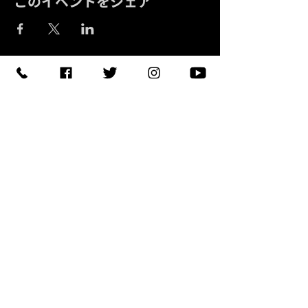
このイベントをシェア
予約する
【住所】〒420-0852
静岡県静岡市葵区紺屋町 11-
1
【営業時間】
Daylight
:11:00 - 18:00
/
Night :19:00
-
LAST