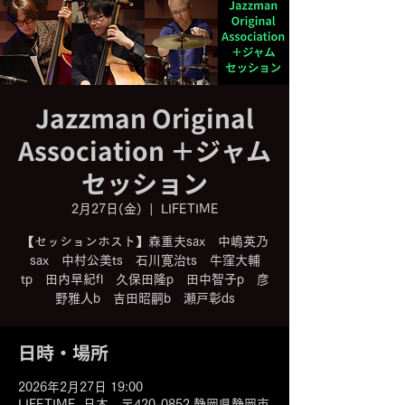
Jazzman Original
Association ＋ジャム
セッション
2月27日(金)
  |  
LIFETIME
【セッションホスト】森重夫sax 中嶋英乃
sax 中村公美ts 石川寛治ts 牛窪大輔
tp 田内早紀fl 久保田隆p 田中智子p 彦
日時・場所
2026年2月27日 19:00
LIFETIME, 日本、〒420-0852 静岡県静岡市