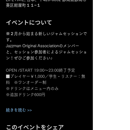
葵区紺屋町１１−１
イベントについて
※２月から始まる新しいジャムセッションで
す。
Jazzman Original Associationのメンバー
と、セッション参加者によるジャムセッショ
ン！ぜひご参加ください♪
OPEN /START 19:00～23:00終了予定
■プレイヤー￥1,000／学生・リスナー：無
料　※ワンオーダー制 
※ドリンクはメニュー内のみ
※追加ドリンク600円
続きを読む >>
このイベントをシェア