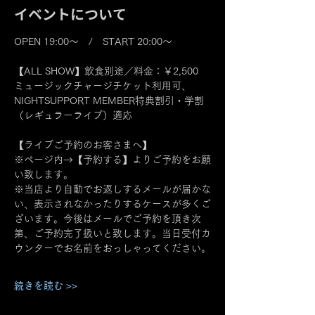
イベントについて
OPEN 19:00～　/　START 20:00～
【ALL SHOW】飲食別途／料金：￥2,500
ミュージックチャージチケット利用可、
NIGHTSUPPORT MEMBER特典割引・学割
（レギュラーライブ）適応
【ライブご予約のお客さまへ】
※ページ内→【予約する】よりご予約をお願
い致します。
※当店より自動でお返しするメールが届かな
い、表示されなかったりするケースが多くご
ざいます。今後はメールでご予約を頂き次
第、ご予約完了扱いと致します。当日受付カ
ウンターでお名前をおっしゃってください。
続きを読む >>