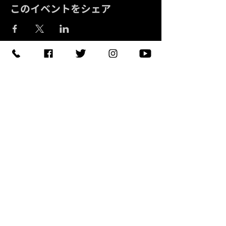
このイベントをシェア
予約する
【住所】〒420-0852
静岡県静岡市葵区紺屋町 11-
1
【営業時間】
Daylight
:11:00 - 18:00
/
Night :19:00
-
LAST