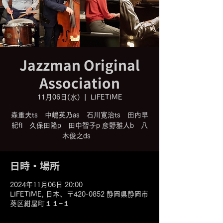
Jazzman Original
Association
11月06日(水)
  |  
LIFETIME
森重夫ts 中嶋英乃as 石川寛治ts 田内早
紀fl 久保田隆p 田中智子p 彦野雅人b 八
木俊之ds
日時・場所
2024年11月06日 20:00
LIFETIME, 日本、〒420-0852 静岡県静岡市
葵区紺屋町１１−１