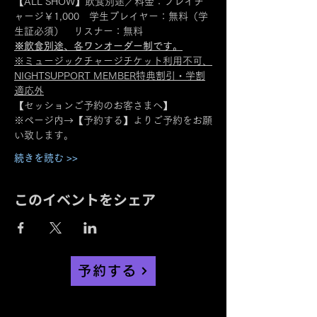
【ALL SHOW】飲食別途／料金：プレイチ
ャージ￥1,000　学生プレイヤー：無料（学
生証必須）　リスナー：無料
※飲食別途、各ワンオーダー制です。
※ミュージックチャージチケット利用不可、
NIGHTSUPPORT MEMBER特典割引・学割
適応外
【セッションご予約のお客さまへ】
※ページ内→【予約する】よりご予約をお願
い致します。
続きを読む >>
このイベントをシェア
予約する