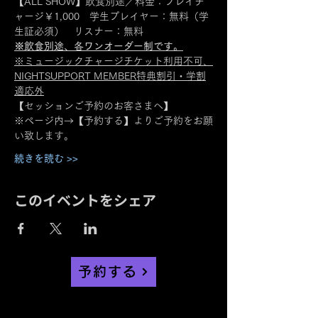
【ALL SHOW】飲食別途／料金：プレイチ
ャージ￥1,000　学生プレイヤー：無料（学
生証必須）　リスナー：無料
※飲食別途、各ワンオーダー制です。
※ミュージックチャージチケット利用不可、
NIGHTSUPPORT MEMBER特典割引・学割
適応外
【セッションご予約のお客さまへ】
※ページ内→【予約する】よりご予約をお願
い致します。
続きを読む >>
このイベントをシェア
予約する