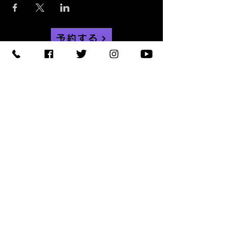
予約する
【住所】〒420-0852
静岡県静岡市葵区紺屋町 11-
1
【営業時間】
Daylight
:11:00 - 18:00
/
Night :19:00
-
LAST