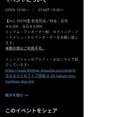
OPEN 19:00～　/　START 19:30～
【ALL SHOW】飲食別途／料金：前売
￥4,300　当日￥4,800
ミニマム・ワンオーダー制　※ドリンク・フ
ードメニューからワンオーダーをお願い致し
ます。
※割引類はご利用不可。
ミュージシャンのプロフィールはこちらで紹
介しています♪
https://www.lifetime-shizuoka.com/post/6
月のおすすめライブ情報-6-20-hakuei-kim-
maritess-duo-live
続きを読む >>
このイベントをシェア