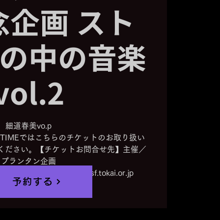
念企画 スト
の中の音楽
vol.2
細道春美vo.p
FETIMEではこちらのチケットのお取り扱い
ください。【チケットお問合せ先】主催／
プランタン企画
MAIL：harumi.piano@sf.tokai.or.jp
予約する