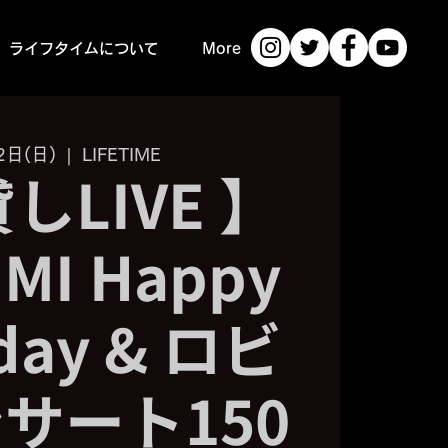
ライフタイムについて
More
2日(日)
  |  
LIFETIME
しLIVE 】
MI Happy
hday & ロビ
サート150