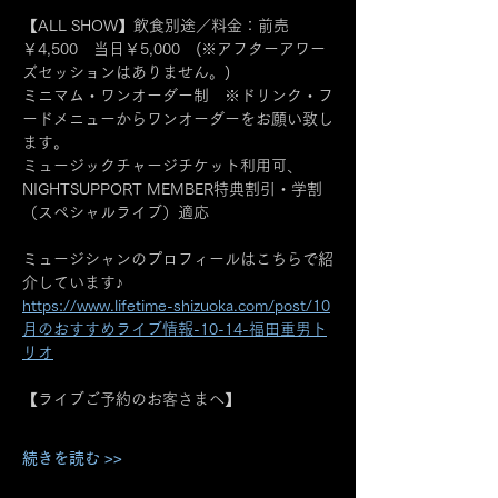
【ALL SHOW】飲食別途／料金：前売
￥4,500　当日￥5,000　(※アフターアワー
ズセッションはありません。)
ミニマム・ワンオーダー制　※ドリンク・フ
ードメニューからワンオーダーをお願い致し
ます。
ミュージックチャージチケット利用可、
NIGHTSUPPORT MEMBER特典割引・学割
（スペシャルライブ）適応
ミュージシャンのプロフィールはこちらで紹
介しています♪
https://www.lifetime-shizuoka.com/post/10
月のおすすめライブ情報-10-14-福田重男ト
リオ
【ライブご予約のお客さまへ】
続きを読む >>