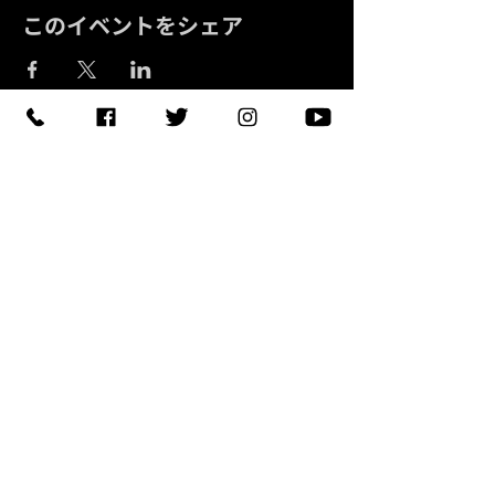
このイベントをシェア
予約する
【住所】〒420-0852
静岡県静岡市葵区紺屋町 11-
1
【営業時間】
Daylight
:11:00 - 18:00
/
Night :19:00
-
LAST