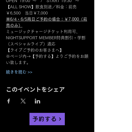
OPEN  19:00  ～　/　START 19:30   ～
【ALL SHOW】飲食別途／料金：前売
￥6,500　当日￥7,000
※6/4・6/5両日ご予約の場合：￥7,000（前
売のみ）
ミュージックチャージチケット利用可、
NIGHTSUPPORT MEMBER特典割引・学割
（スペシャルライブ）適応
【ライブご予約のお客さまへ】
※ページ内→【予約する】よりご予約をお願
い致します。
続きを読む >>
このイベントをシェア
予約する