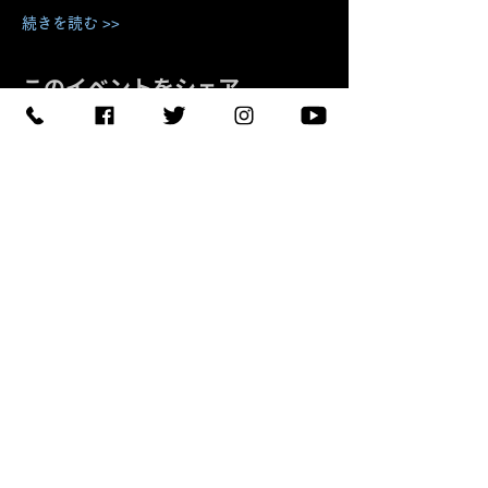
続きを読む >>
このイベントをシェア
予約する
【住所】〒420-0852
静岡県静岡市葵区紺屋町 11-
1
【営業時間】
Daylight
:11:00 - 18:00
/
Night :19:00
-
LAST