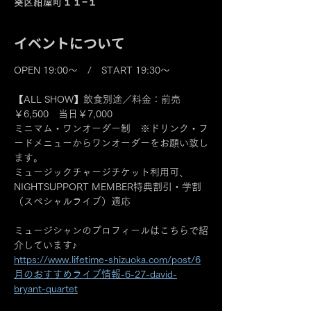
葵区紺屋町１１−１
イベントについて
OPEN 19:00～　/　START 19:30～
【ALL SHOW】飲食別途／料金：前売
￥6,500　当日￥7,000
ミニマム・ワンオーダー制　※ドリンク・フ
ードメニューからワンオーダーをお願い致し
ます。
ミュージックチャージチケット利用可、
NIGHTSUPPORT MEMBER特典割引・学割
（スペシャルライブ）適応
ミュージシャンのプロフィールはこちらで紹
介しています♪
https://www.lifetime-shizuoka.com/post/6
月のおすすめライブ情報-6-27-david-
bryant-quartet