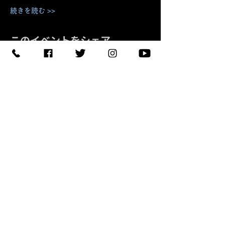
続きを読む >>
このイベントをシェア
予約する
【住所】〒420-0852
静岡県静岡市葵区紺屋町 11-
1
【営業時間】
Daylight
:11:00 - 18:00
/
Night :19:00
-
LAST