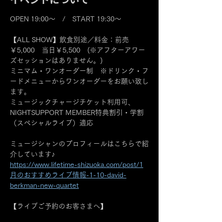
OPEN 19:00～　/　START 19:30～
【ALL SHOW】飲食別途／料金：前売
￥5,000　当日￥5,500　(※アフターアワー
ズセッションはありません。)
ミニマム・ワンオーダー制　※ドリンク・フ
ードメニューからワンオーダーをお願い致し
ます。
ミュージックチャージチケット利用可、
NIGHTSUPPORT MEMBER特典割引・学割
（スペシャルライブ）適応
ミュージシャンのプロフィールはこちらで紹
介しています♪
https://www.lifetime-shizuoka.com/post/1
月のおすすめライブ情報-1-10-david-
berkman-new-quartet
【ライブご予約のお客さまへ】