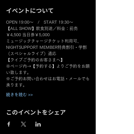
イベントについて
OPEN 19:00～　/　START 19:30～
【ALL SHOW】飲食別途／料金：前売
￥4,500 当日券￥5,000
ミュージックチャージチケット利用可、
NIGHTSUPPORT MEMBER特典割引・学割
（スペシャルライブ）適応
【ライブご予約のお客さまへ】
※ページ内→【予約する】よりご予約をお願
い致します。
※ご予約お問い合わせはお電話・メールでも
承ります。
続きを読む >>
このイベントをシェア