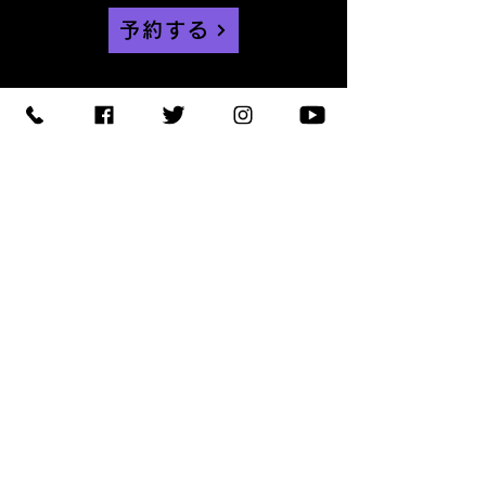
予約する
【住所】〒420-0852
静岡県静岡市葵区紺屋町 11-
1
【営業時間】
Daylight
:11:00 - 18:00
/
Night :19:00
-
LAST