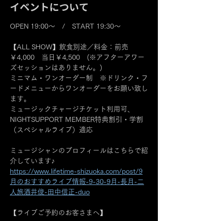
イベントについて
OPEN 19:00～　/　START 19:30～
【ALL SHOW】飲食別途／料金：前売
￥4,000　当日￥4,500　(※アフターアワー
ズセッションはありません。)
ミニマム・ワンオーダー制　※ドリンク・フ
ードメニューからワンオーダーをお願い致し
ます。
ミュージックチャージチケット利用可、
NIGHTSUPPORT MEMBER特典割引・学割
（スペシャルライブ）適応
ミュージシャンのプロフィールはこちらで紹
介しています♪
https://www.lifetime-shizuoka.com/post/9
月のおすすめライブ情報-9-30-9月-長月-二
人旅酒井俊-田中信正-duo
【ライブご予約のお客さまへ】