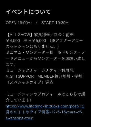
イベントについて
OPEN 19:00～　/　START 19:30～
【ALL SHOW】飲食別途／料金：前売
￥4,500　当日￥5,000　(※アフターアワー
ズセッションはありません。)
ミニマム・ワンオーダー制　※ドリンク・フ
ードメニューからワンオーダーをお願い致し
ます。
ミュージックチャージチケット利用可、
NIGHTSUPPORT MEMBER特典割引・学割
（スペシャルライブ）適応
ミュージシャンのプロフィールはこちらで紹
介しています♪
https://www.lifetime-shizuoka.com/post/12
月のおすすめライブ情報-12-5-15years-of-
swansong-tour