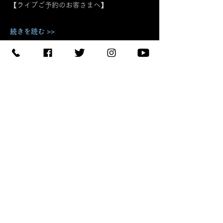
【ライブご予約のお客さまへ】
続きを読む >>
このイベントをシェア
予約する
【住所】〒420-0852
静岡県静岡市葵区紺屋町 11-
1
【営業時間】
Daylight
:11:00 - 18:00
/
Night :19:00
-
LAST