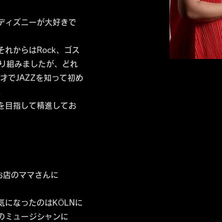
ディズニーが大好きで
れからはRock、ゴス
取り組みましたが、どれ
才でJAZZを知って初め
。
を目指して精進してお
？
いうお店のママさんに
になったのはKÖLNに
のミュージシャンに