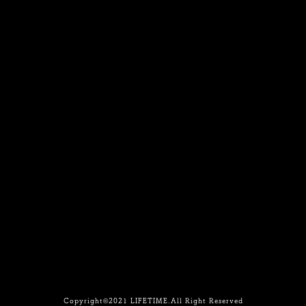
【住所】〒420-0852
静岡県静岡市葵区紺屋町 11-1
【営業時間】
Daylight
:11:00 - 18:00 /
Night :19:00
-
LAST
【TEL】054-250-0131
プライバシーポリシー
特定商取引法に基づく表記
Copyright©2021 LIFETIME.All Right Reserved